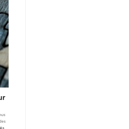
ur
enus
 des
iés
.