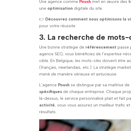
Une agence comme
Poush
met en œuvre des
t
une
optimisation
digitale du site.
👉
Découvrez comment nous optimisons la vi
pour votre réussite.
3. La recherche de mots-cl
Une bonne stratégie de
référencement
passe p
agence SEO, vous bénéficiez de l’expertise néce
cible. En Belgique, les mots-clés doivent être ad
(français, néerlandais, etc.). La stratégie market
mené de manière sérieuse et astucieuse.
L’agence
Poush
se distingue par sa maîtrise de
spécifiques
de chaque entreprise. Chaque projet 
là-dessus, le service personnalisé plait et fait p
activité
, vous vous assurez un meilleur trafic e
résultats.