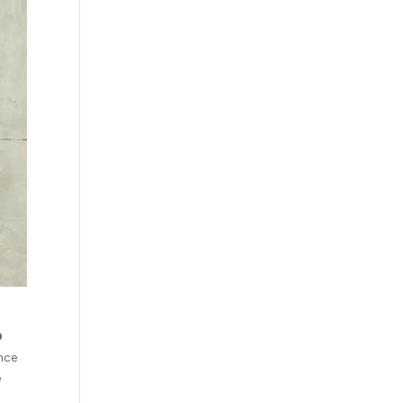
O
ence
e