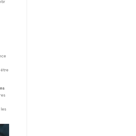
tir
e
ence
 être
ins
res
les