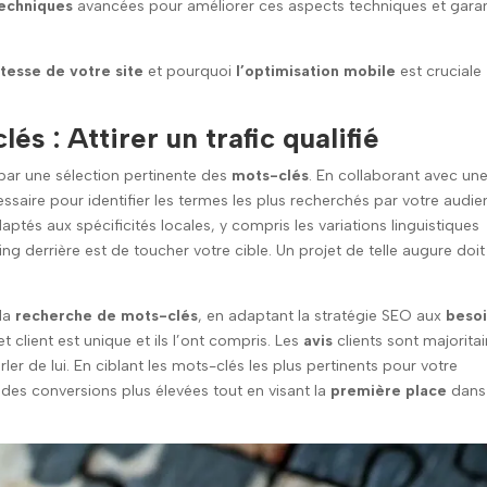
echniques
avancées pour améliorer ces aspects techniques et garan
tesse de votre site
et pourquoi
l’optimisation mobile
est cruciale
és : Attirer un trafic qualifié
ar une sélection pertinente des
mots-clés
. En collaborant avec un
ssaire pour identifier les termes les plus recherchés par votre audi
aptés aux spécificités locales, y compris les variations linguistiques
ing derrière est de toucher votre cible. Un projet de telle augure doit
 la
recherche de mots-clés
, en adaptant la stratégie SEO aux
beso
client est unique et ils l’ont compris. Les
avis
clients sont majoritai
arler de lui. En ciblant les mots-clés les plus pertinents pour votre
t des conversions plus élevées tout en visant la
première place
dans 