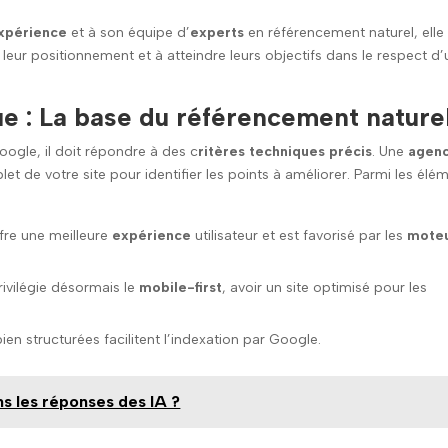
xpérience
et à son équipe d’
experts
en référencement naturel, elle
eur positionnement et à atteindre leurs objectifs dans le respect d’
ue : La base du référencement nature
oogle, il doit répondre à des c
ritères techniques précis
. Une
agen
et de votre site pour identifier les points à améliorer. Parmi les élé
ffre une meilleure
expérience
utilisateur et est favorisé par les
mote
ivilégie désormais le
mobile-first
, avoir un site optimisé pour les
bien structurées facilitent l’indexation par Google.
 les réponses des IA ?