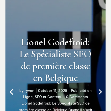
Lionel Godefroid:
Le Spécialiste SEO
de première classe
en Belgique
by
ryven
|
October 11, 2025
|
Publicité en
Ligne
,
SEO et Contenu
| 0 Comments
Lionel Godefroid: Le Spécialiste SEO de
première classe en Belgique Quand il s'agit