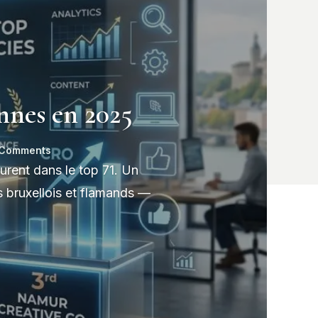
onnes en 2025
 Comments
urent dans le top 71. Un
rs bruxellois et flamands —