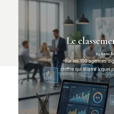
Le classemen
by
Rami 
Sur les 100 agences dig
chiffre qui illustre à que