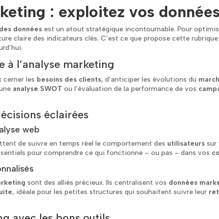
rketing : exploitez vos donnée
 des données
est un atout stratégique incontournable. Pour optimi
ure claire des indicateurs clés. C’est ce que propose cette rubrique 
urd’hui.
à l’analyse marketing
 cerner les
besoins des clients
, d’anticiper les évolutions du
marc
 une
analyse SWOT
ou l’évaluation de la performance de vos
campa
écisions éclairées
nalyse web
tent de suivre en temps réel le comportement des
utilisateurs
sur 
sentiels pour comprendre ce qui fonctionne – ou pas – dans vos
c
onnalisés
arketing
sont des alliés précieux. Ils centralisent vos
données marke
uite
, idéale pour les petites structures qui souhaitent suivre leur
re
g avec les bons outils