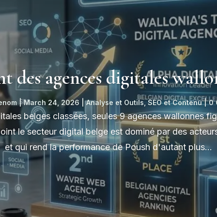
t des agences digitales wall
Renom
|
March 24, 2026
|
Analyse et Outils
,
SEO et Contenu
| 0
itales belges classées, seules 9 agences wallonnes fig
l point le secteur digital belge est dominé par des acteu
et qui rend la performance de Poush d'autant plus...