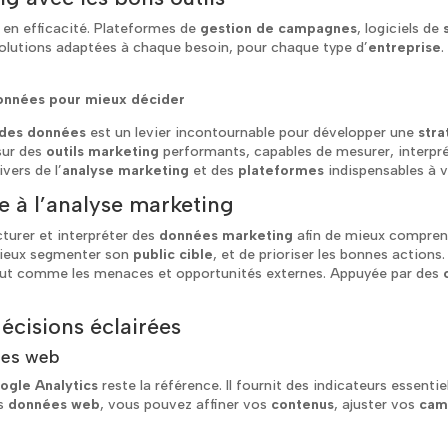
r en efficacité. Plateformes de
gestion de campagnes
, logiciels de
 solutions adaptées à chaque besoin, pour chaque type d’
entreprise
 données pour mieux décider
 des données
est un levier incontournable pour développer une
stra
 sur des
outils marketing
performants, capables de mesurer, interprét
vers de l’
analyse marketing
et des
plateformes
indispensables à v
à l’analyse marketing
cturer et interpréter des
données marketing
afin de mieux compre
 mieux segmenter son
public cible
, et de prioriser les bonnes actions
out comme les menaces et opportunités externes. Appuyée par des
écisions éclairées
ées web
ogle Analytics
reste la référence. Il fournit des indicateurs essentie
es
données web
, vous pouvez affiner vos
contenus
, ajuster vos
cam