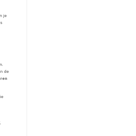
n je
ds
n.
an de
eren
ie
s