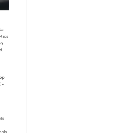
ta-
ytics
en
d.
 op
C-
ols
ools