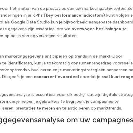
 voor het meten van de prestaties van uw marketingactiviteiten. Ze
randeringen in je
KPI’s (key performance indicators)
kunt volgen e
ol als Google Data Studio kun je bijvoorbeeld aangepaste dashboar
Deze gegevens zijn essentieel om
weloverwogen beslissingen te
n op basis van de verkregen resultaten.
van marketinggegevens anticiperen op trends in de markt. Door
n te identificeren, kun je toekomstig consumentengedrag voorspelle
e verkooptrends visualiseren en je marketingstrategieën aanpassen a
 Dit geeft je een
concurrentievoordeel
doordat je
snel kunt reag
evensanalyse is essentieel voor elk bedrijf dat zijn digitale strateg
hten
die je helpen je gebruikers te begrijpen, je campagnes te
liseren, prestaties te meten en te anticiperen op markttrends.
inggegevensanalyse om uw campagne