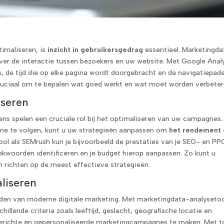
ptimaliseren, is
inzicht in gebruikersgedrag
essentieel. Marketingda
ver de interactie tussen bezoekers en uw website. Met Google Anal
, de tijd die op elke pagina wordt doorgebracht en de navigatiepad
cruciaal om te bepalen wat goed werkt en wat moet worden verbeter
seren
ns spelen een cruciale rol bij het optimaliseren van uw campagnes.
time te volgen, kunt u uw strategieën aanpassen om
het rendement
ol als SEMrush kun je bijvoorbeeld de prestaties van je SEO- en PP
kwoorden identificeren en je budget hierop aanpassen. Zo kunt u
 richten op de meest effectieve strategieën.
liseren
orden van moderne digitale marketing. Met marketingdata-analyseto
hillende criteria zoals leeftijd, geslacht, geografische locatie en
gerichte en gepersonaliseerde marketingcampagnes te maken. Met t