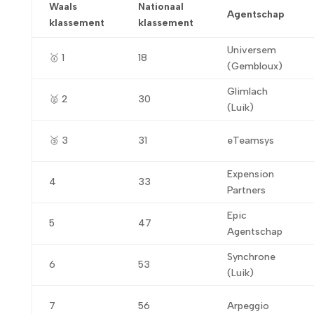
Waals
Nationaal
Agentschap
klassement
klassement
Universem
🥇 1
18
(Gembloux)
Glimlach
🥈 2
30
(Luik)
🥉 3
31
eTeamsys
Expension
4
33
Partners
Epic
5
47
Agentschap
Synchrone
6
53
(Luik)
7
56
Arpeggio