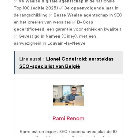
✅
9e Waalse digitale agentschap
in de nationale
Top 100 (editie 2025) ✅
3e opeenvolgende jaar
in
de rangschikking ✅
Beste Waalse agentschap
in SEO
en het creëren van websites ✅
B-Corp
gecertificeerd
, een garantie voor ethiek en kwaliteit
✅ Gevestigd in
Namen
(Ciney), met een
aanwezigheid in
Louvain-la-Neuve
Lire aussi :
Lionel Godefroid: eersteklas
SEO-specialist van België
Rami Renom
Rami est un expert SEO reconnu avec plus de 10