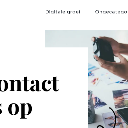
Digitale groei
Ongecategor
ontact
s op